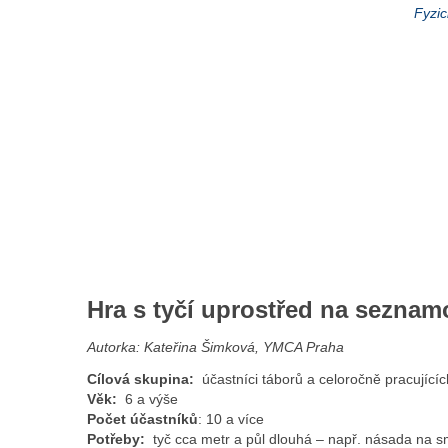
Fyzic
Hra s tyčí uprostřed na seznam
Autorka: Kateřina Šimková, YMCA Praha
Cílová skupina:
účastníci táborů a celoročně pracujícíc
Věk:
6 a výše
Počet účastníků
: 10 a více
Potřeby:
tyč cca metr a půl dlouhá – např. násada na 