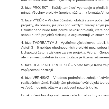
2. fáze PROJEKT – Každý „umělec“ vypracuje a předloží vl
minut. Všechny projekty (popisy, náčrty …) formátu A4 j
3. fáze VÝBĚR – Všichni účastníci obdrží stejný počet že
projekty, do obálek, jež jsou pod každým zveřejněným pro
Uskutečněno bude totiž pouze několik projektů, které obdrž
sebou autoři projektů diskutují a argumentují ve snaze pr
4. fáze TVORBA TÝMU – Vyvěsíme výsledkovou tabuli, kde 
Autoři 3 – 5 nejlépe ohodnocených projektů mezi sebou lic
k dispozici žetony získané za své projekty. Vybraní člen
ale i reinvestovatelné žetony. Licitace je řízena režisérem
5. fáze REALIZACE PROJEKTŮ – V této fázi je třeba zejmé
zapůjčování nástrojů.
6. fáze VERNISÁŽ – Vhodnou podmínkou zahájení závěrečné
realizačních týmů. Každý tým představí svůj objekt tvor
vstřebání dojmů, otázky a vyslovení názorů k dílu.
Po skončení hry doporučujeme zařadit rozbor hry s cílem 