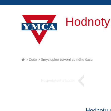
Hodnot
>
Duše
>
Smysluplné trávení volného času
Hospodaření s časem
Hodnotu m