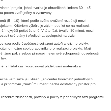
astní projekt, jehož tvorba je ohraničená limitem 30 – 45
sou potom zveřejněny a vystaveny.
tonů (5 – 10), které podle svého uvážení rozdělují mezi
jektem. Kritériem výběru je zájem podílet se na realizaci.
í nejvyšší počet žetonů. V této fázi, trvající 30 minut, mezi
osadit své plány i předjednat spolupráci na cizích.
jsou podle úspěšnosti seřazeni autoři a jejich projekty.
itují o možné spolupracovníky pro realizaci projektu. Mají
ové týmu pak s sebou přinášejí nejen své schopnosti, dovednosti,
 hry.
na hlídat čas, koordinovat přidělování materiálu a
 vernisáže je uklizení „epicenter tvořivosti“ jednotlivých
by a přítomným „znalcům umění“ nechá dostatečný prostor pro
rozebrat zkušenosti, prožitky a pocity z jednotlivých fází programu.