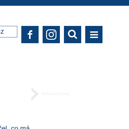
cz
Schopnost vést
čel, co má