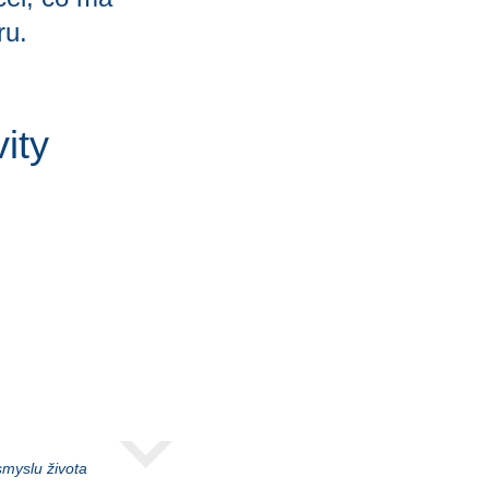
ru.
vity
myslu života