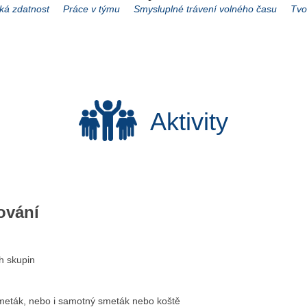
ká zdatnost
Práce v týmu
Smysluplné trávení volného času
Tvo
Aktivity
ování
h skupin
smeták, nebo i samotný smeták nebo koště