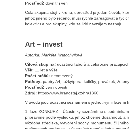
Prostředí:
dovnitř i ven
Celá skupina stojí v kruhu, uprostřed je jeden člověk, kt
jehož jméno bylo řečeno, musí rychle zareagovat a tyč c
kolektivu a pro skupiny, kde se lidé navzájem neznají.
Art – invest
Autorka: Markéta Kratochvílová
Cílová skupina:
účastníci táborů a celoročně pracujícíc
Věk:
11 let a výše
Počet hráčů:
neomezený
Potřeby:
papíry A4, tužky/pera, kolíčky, provázek, žeton
Prostředí:
ven i dovnitř
Zdroj:
https://www.hranostaj.cz/hra1360
V úvodu jsou účastníci seznámeni s jednotlivými fázemi h
1. fáze KONKURZ – Účastníky seznámíme s podmínkami k
připravíme podle výsledku, jehož chceme dosáhnout, a m
výzdoba střediska, vytvoření sochy, monumentu či jiného
možnostech realizace – výtvarných pomůckách a materiá