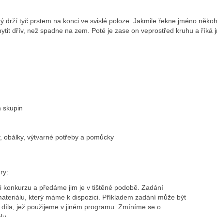
erý drží tyč prstem na konci ve svislé poloze. Jakmile řekne jméno někoh
hytit dřív, než spadne na zem. Poté je zase on veprostřed kruhu a říká
h skupin
y, obálky, výtvarné potřeby a pomůcky
ry:
onkurzu a předáme jim je v tištěné podobě. Zadání
ateriálu, který máme k dispozici. Příkladem zadání může být
 díla, jež použijeme v jiném programu. Zmíníme se o
lu.