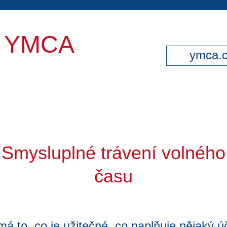
y YMCA
ymca.
Smysluplné trávení volného
času
á to, co je užitečné, co naplňuje nějaký ú