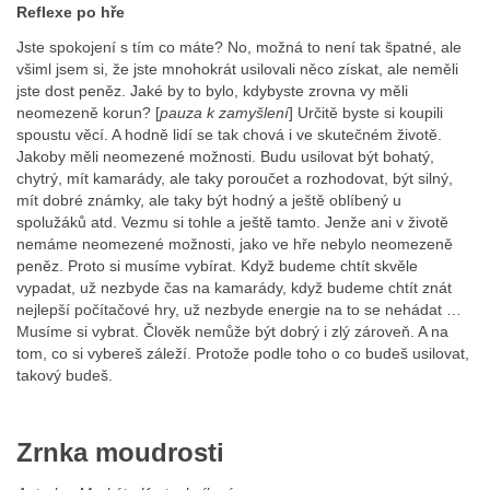
Reflexe po hře
Jste spokojení s tím co máte? No, možná to není tak špatné, ale
všiml jsem si, že jste mnohokrát usilovali něco získat, ale neměli
jste dost peněz. Jaké by to bylo, kdybyste zrovna vy měli
neomezeně korun? [
pauza k zamyšlení
] Určitě byste si koupili
spoustu věcí. A hodně lidí se tak chová i ve skutečném životě.
Jakoby měli neomezené možnosti. Budu usilovat být bohatý,
chytrý, mít kamarády, ale taky poroučet a rozhodovat, být silný,
mít dobré známky, ale taky být hodný a ještě oblíbený u
spolužáků atd. Vezmu si tohle a ještě tamto. Jenže ani v životě
nemáme neomezené možnosti, jako ve hře nebylo neomezeně
peněz. Proto si musíme vybírat. Když budeme chtít skvěle
vypadat, už nezbyde čas na kamarády, když budeme chtít znát
nejlepší počítačové hry, už nezbyde energie na to se nehádat …
Musíme si vybrat. Člověk nemůže být dobrý i zlý zároveň. A na
tom, co si vybereš záleží. Protože podle toho o co budeš usilovat,
takový budeš.
Zrnka moudrosti