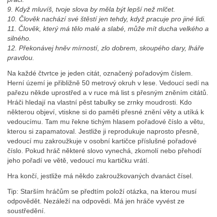
9. Když mluvíš, tvoje slova by měla být lepší než mlčet.
10. Člověk nachází své štěstí jen tehdy, když pracuje pro jiné lidi.
11. Člověk, který má tělo malé a slabé, může mít ducha velkého a
silného.
12. Překonávej hněv mírností, zlo dobrem, skoupého dary, lháře
pravdou.
Na každé čtvrtce je jeden citát, označený pořadovým číslem.
Herní území je přibližně 50 metrový okruh v lese. Vedoucí sedí na
pařezu někde uprostřed a v ruce má list s přesným zněním citátů.
Hráči hledají na vlastní pěst tabulky se zrnky moudrosti. Kdo
některou objeví, vtiskne si do paměti přesné znění věty a utíká k
vedoucímu. Tam mu řekne tichým hlasem pořadové číslo a větu,
kterou si zapamatoval. Jestliže ji reprodukuje naprosto přesně,
vedoucí mu zakroužkuje v osobní kartičce příslušné pořadové
číslo. Pokud hráč některé slovo vynechá, zkomolí nebo přehodí
jeho pořadí ve větě, vedoucí mu kartičku vrátí.
Hra končí, jestliže má někdo zakroužkovaných dvanáct čísel.
Tip: Starším hráčům se předtím položí otázka, na kterou musí
odpovědět. Nezáleží na odpovědi. Má jen hráče vyvést ze
soustředění.