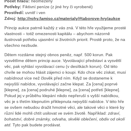
Počet hráčů:
neomezený
Potřeby:
Fiktivní peníze (z jiné hry či vyrobené)
Prostředí:
uvnitř i ven
Zdroj:
http://rohy.famiso.cz/materialy/#taborove-hry/aukce
Princip aukce patrně každý z vás zná. V této hře využijeme prosté
vlastnosti – totiž omezenosti kapitálu – abychom názorně
ilustrovali potřebu ujasnění si životních priorit. Prostě proto, že na
všechno nezbude.
Dětem rozdáme stejný obnos peněz, např. 500 korun. Pak
vysvětlíme dětem princip auce. Vyvolávající představí a vysvětlí
věc, pak vyhlásí vyvolávací cenu (v desítkách korun). Od této
chvíle se mohou hlásit zájemci o koupi. Kdo chce věc získat, musí
nabídnout více než člověk před ním. Když se dostaneme k
nejvyšší nabídce, vyvolávající začne klepat. Za [cena] poprvé
[klepne], za [cena] podruhé [klepne], za [cena] potřetí [klepne].
Pokud jej v průběhu klepání nikdo nepřeruší s vyšší nabídkou,
věc je s třetím klepnutím přiklepnuta nejvyšší nabídce. V této hře
se ovšem nebudou dražit hmotné věci, ale takové věci o které by
různí lidé mohli chtít usilovat ve svém životě. Například:
zdraví,
bohatství, dobré známky, odvaha, skvělé oblečení, obdiv od okolí
atd.
Tyto pak budete prodávat.