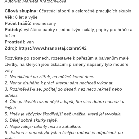
Autorka: Markéta Kratochvílová
Cílová skupina:
účastníci táborů a celoročně pracujících skupin
Věk:
8 let a výše
Počet hráčů:
neomezený
Potřeby:
vytištěné papíry s jednotlivými citáty, papíry pro hráče a
tužka
Prostředí:
ven
Zdroj:
https://www.hranostaj.cz/hra942
Rozvěste po stromech, rozestavte k pařezům a balvanům malé
čtvrtky, na kterých jsou tiskacími písmeny napsány tyto moudré
věty:
1. Neodkládej na zítřek, co můžeš konat dnes.
2. Nenuť druhého k práci, kterou sám nechceš vykonat.
3. Rozhněváš-li se, počítej do deseti, než něco řekneš nebo
uděláš.
4. Čím je člověk rozumnější a lepší, tím více dobra nachází u
jiných.
5. Hněv je vždycky škodlivější než urážka, která jej vyvolala.
6. Dělej dobré skutky tajně.
7. Nejskvělejší talenty ničí se zahálkou.
8. Jednou z nepochybných a čistých radostí je odpočinek po
práci.