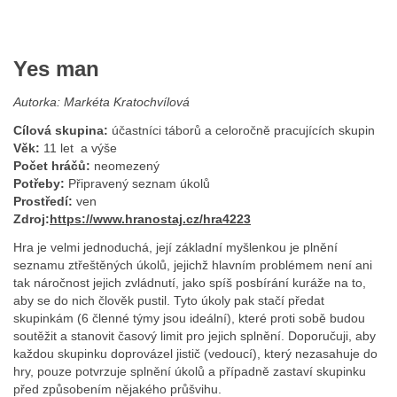
Yes man
Autorka: Markéta Kratochvílová
Cílová skupina:
účastníci táborů a celoročně pracujících skupin
Věk:
11 let a výše
Počet hráčů:
neomezený
Potřeby:
Připravený seznam úkolů
Prostředí:
ven
Zdroj:
https://www.hranostaj.cz/hra4223
Hra je velmi jednoduchá, její základní myšlenkou je plnění
seznamu ztřeštěných úkolů, jejichž hlavním problémem není ani
tak náročnost jejich zvládnutí, jako spíš posbírání kuráže na to,
aby se do nich člověk pustil. Tyto úkoly pak stačí předat
skupinkám (6 členné týmy jsou ideální), které proti sobě budou
soutěžit a stanovit časový limit pro jejich splnění. Doporučuji, aby
každou skupinku doprovázel jistič (vedoucí), který nezasahuje do
hry, pouze potvrzuje splnění úkolů a případně zastaví skupinku
před způsobením nějakého průšvihu.