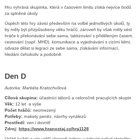
Hru vyhrává skupinka, která v časovém limitu získá nejvíce bodů
za splněné úkoly.
Úspěch této hry závisí především na volbě jednotlivých úkolů, ty
by měly být přizpůsobeny věku hráčů, zároveň by však měly vést
hráče k překonávání sebe sama, taktizování s přiděleným časem,
cestování (např. MHD), komunikace a vyjednávání s cizími lidmi,
odvaze dělat si legraci ze sebe sama, získávání informací,
hledání čehokoliv a podobně.
Den D
Autorka: Markéta Kratochvílová
Cílová skupina:
účastníci táborů a celoročně pracujících skupin
Věk:
12 let a výše
Počet hráčů:
neomezený
Potřeby:
makety peněz, návrhy vynálezů
Prostředí:
ven i dovnitř
Zdroj:
https://www.hranostaj.cz/hra1128
Určitě každý z vás viděl alespoň jednou v televizi pořad stejného