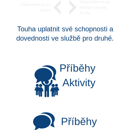
Odpovědnost za
Odpovědnost za
hledání smyslu
rozvoj
života
Touha uplatnit své schopnosti a
dovednosti ve službě pro druhé.
Příběhy
Aktivity
Příběhy