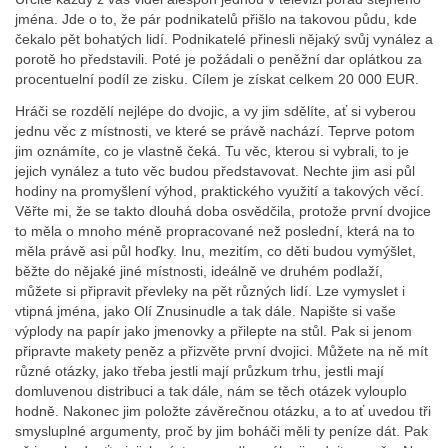
jména. Jde o to, že pár podnikatelů přišlo na takovou půdu, kde
čekalo pět bohatých lidí. Podnikatelé přinesli nějaký svůj vynález a
porotě ho představili. Poté je požádali o peněžní dar oplátkou za
procentuelní podíl ze zisku. Cílem je získat celkem 20 000 EUR.
Hráči se rozdělí nejlépe do dvojic, a vy jim sdělíte, ať si vyberou
jednu věc z místnosti, ve které se právě nachází. Teprve potom
jim oznámíte, co je vlastně čeká. Tu věc, kterou si vybrali, to je
jejich vynález a tuto věc budou představovat. Nechte jim asi půl
hodiny na promyšlení výhod, praktického využití a takových věcí.
Věřte mi, že se takto dlouhá doba osvědčila, protože první dvojice
to měla o mnoho méně propracované než poslední, která na to
měla právě asi půl hoďky. Inu, mezitím, co děti budou vymýšlet,
běžte do nějaké jiné místnosti, ideálně ve druhém podlaží,
můžete si připravit převleky na pět různých lidí. Lze vymyslet i
vtipná jména, jako Olí Znusinudle a tak dále. Napište si vaše
výplody na papír jako jmenovky a přilepte na stůl. Pak si jenom
připravte makety peněz a přizvěte první dvojici. Můžete na ně mít
různé otázky, jako třeba jestli mají průzkum trhu, jestli mají
domluvenou distribuci a tak dále, nám se těch otázek vylouplo
hodně. Nakonec jim položte závěrečnou otázku, a to ať uvedou tři
smysluplné argumenty, proč by jim boháči měli ty peníze dát. Pak