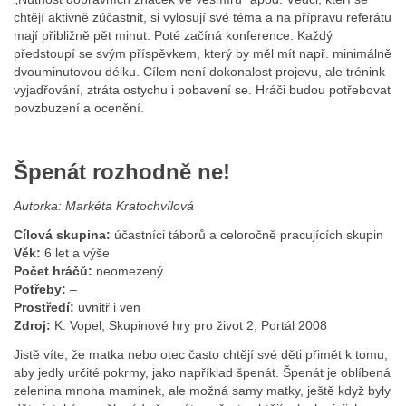
chtějí aktivně zúčastnit, si vylosují své téma a na přípravu referátu
mají přibližně pět minut. Poté začíná konference. Každý
předstoupí se svým příspěvkem, který by měl mít např. minimálně
dvouminutovou délku. Cílem není dokonalost projevu, ale trénink
vyjadřování, ztráta ostychu i pobavení se. Hráči budou potřebovat
povzbuzení a ocenění.
Špenát rozhodně ne!
Autorka: Markéta Kratochvílová
Cílová skupina:
účastníci táborů a celoročně pracujících skupin
Věk:
6 let a výše
Počet hráčů:
neomezený
Potřeby:
–
Prostředí:
uvnitř i ven
Zdroj:
K. Vopel, Skupinové hry pro život 2, Portál 2008
Jistě víte, že matka nebo otec často chtějí své děti přimět k tomu,
aby jedly určité pokrmy, jako například špenát. Špenát je oblíbená
zelenina mnoha maminek, ale možná samy matky, ještě když byly