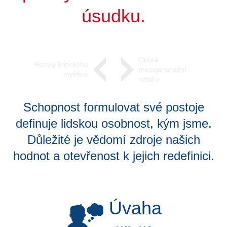
úsudku.
Dobré
Rozvoj kritického
mezigenerační
myšlení
vztahy
Schopnost formulovat své postoje
definuje lidskou osobnost, kým jsme.
Důležité je vědomí zdroje našich
hodnot a otevřenost k jejich redefinici.
Úvaha