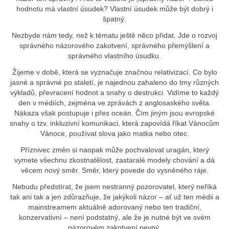
hodnotu má vlastní úsudek? Vlastní úsudek může být dobrý i
špatný.
Nezbyde nám tedy, než k tématu ještě něco přidat. Jde o rozvoj
správného názorového zakotvení, správného přemýšlení a
správného vlastního úsudku.
Žijeme v době, která se vyznačuje značnou relativizací. Co bylo
jasné a správné po staletí, je najednou zahaleno do tmy různých
výkladů, převracení hodnot a snahy o destrukci. Vidíme to každý
den v médiích, zejména ve zprávách z anglosaského světa.
Nákaza však postupuje i přes oceán. Čím jiným jsou evropské
snahy o tzv. inkluzivní komunikaci, která zapovídá říkat Vánocům
Vánoce, používat slova jako matka nebo otec.
Příznivec změn si naopak může pochvalovat uragán, který
vymete všechnu zkostnatělost, zastaralé modely chování a dá
věcem nový směr. Směr, který povede do vysněného ráje.
Nebudu předstírat, že jsem nestranný pozorovatel, který neříká
tak ani tak a jen zdůrazňuje, že jakýkoli názor – ať už ten médii a
mainstreamem aktuálně adorovaný nebo ten tradiční,
konzervativní – není podstatný, ale že je nutné být ve svém
názorovém zakotvení pevný.