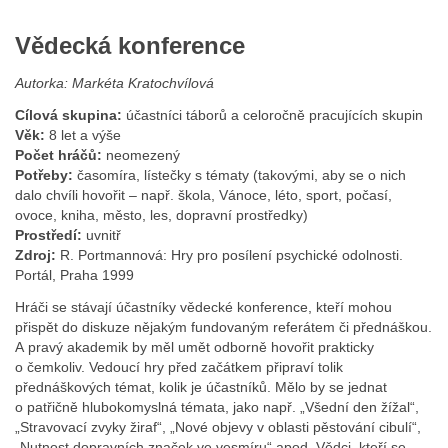
Vědecká konference
Autorka: Markéta Kratochvílová
Cílová skupina:
účastníci táborů a celoročně pracujících skupin
Věk:
8 let a výše
Počet hráčů:
neomezený
Potřeby:
časomíra, lístečky s tématy (takovými, aby se o nich
dalo chvíli hovořit – např. škola, Vánoce, léto, sport, počasí,
ovoce, kniha, město, les, dopravní prostředky)
Prostředí:
uvnitř
Zdroj:
R. Portmannová: Hry pro posílení psychické odolnosti.
Portál, Praha 1999
Hráči se stávají účastníky vědecké konference, kteří mohou
přispět do diskuze nějakým fundovaným referátem či přednáškou.
A pravý akademik by měl umět odborně hovořit prakticky
o čemkoliv. Vedoucí hry před začátkem připraví tolik
přednáškových témat, kolik je účastníků. Mělo by se jednat
o patřičně hlubokomyslná témata, jako např. „Všední den žížal“,
„Stravovací zvyky žiraf“, „Nové objevy v oblasti pěstování cibulí“,
„Nutnost dopravních značek ve vesmíru“ apod. Vědci, kteří se