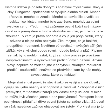
Historie lidstva je poseta dobrými i špatnými myšlenkami, slovy a
činy. Fungování společnosti se vyvíjelo dlouhá staletí. Mnohé
přetrvalo, mnohé se ztratilo. Mnohé se osvědčilo a vešlo do
pokladnice lidstva, mnohé bylo zavrženo, mnohdy za velmi
vysokou cenu. Předtím, než začneme pevně kotvit své názory,
cvičit se v přemýšlení a tvorbě vlastního úsudku, je důležitá fáze
zkoumání, v čem je pravá hodnota a co je jen poryv větru, který
odvane a nic po něm nezbyde. Zkoumejme, co je funkční,
prospěšné, hodnotné. Nevěřme věrozvěstům světlých zářných
zítřků, kdy si všichni budou rovni, nebude bolest a pláč. Ptejme
se, jak by to mohlo nastat, když samotný proces je provázen
nespravedlnostmi a vylučováním protichůdných názorů. Jinými
slovy, nejdříve se zorientujme v babylonu, studujme moudrost
předků i současníků, snažme se předvídat, kam by nás mohly
zavést cesty, které se nabízejí.
Moje zkušenost praví, že stejně jako se vyvíjí a zraje člověk,
vyvíjejí se i jeho názory a schopnost je zastávat. Schopnost o nich
přemýšlet, mít dostatek zdrojů pro vlastní zralý úsudek. V mládí
se může jevit všechno jasné a bez pochybností. Postupem let se
pochybnosti přidají a i dříve pevná jistota se začne viklat. Zároveň
se však najednou začnou objevovat jiné jistoty. Pro křesťana je to