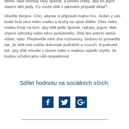
dětmi, také neměly rády špenát, a přesto chtějí, aby ho jejich
vlastní děti jedly. Co může dítě v takovém případě dělat?
Utvořte dvojice. Chci, abyste si připravili malou hru. Jeden z vás
bude hrát otce nebo matku a druhý se ujme dítěte. Otec nebo
matka trvají na tom, aby dítě jedlo špenát, rajčata, jogurt, lilek,
sójové výhonky nebo něco podobného. Dítě ten pokrm nemá
vůbec rádo. Předveďte nám dva rozhovory. Jednou to proveďte
tak, že dítě své rodiče dokonale podráždí a rozzuří. A podruhé
tak, aby dítě mluvilo s otcem nebo s matkou natolik chytře, že
budou ochotni jeho vůli respektovat.
Sdílet hodnotu na sociálních sítích: