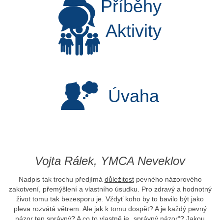
Příběhy
Aktivity
Úvaha
Vojta Rálek, YMCA Neveklov
Nadpis tak trochu předjímá
důležitost
pevného názorového
zakotvení, přemýšlení a vlastního úsudku. Pro zdravý a hodnotný
život tomu tak bezesporu je. Vždyť koho by to bavilo být jako
pleva rozvátá větrem. Ale jak k tomu dospět? A je každý pevný
názor ten správný? A co to vlastně je „správný názor“? Jakou