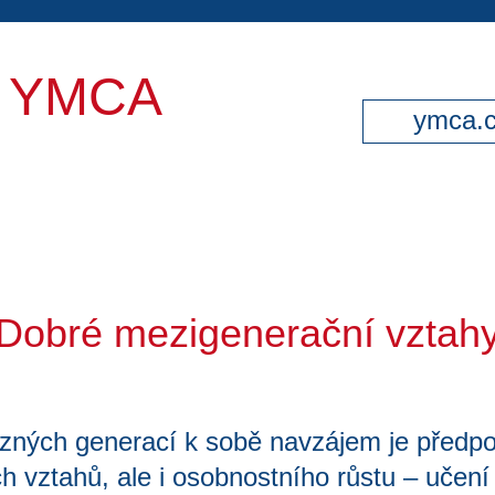
y YMCA
ymca.
Dobré mezigenerační vztah
ůzných generací k sobě navzájem je předp
h vztahů, ale i osobnostního růstu – učení 