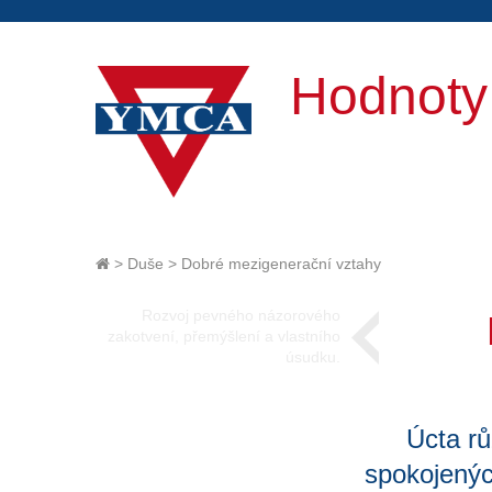
Hodnot
>
Duše
>
Dobré mezigenerační vztahy
Rozvoj pevného názorového
zakotvení, přemýšlení a vlastního
úsudku.
Úcta r
spokojenýc