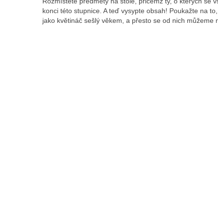
Rozmístěte předměty na stole, přičemž ty, o kterých se 
konci této stupnice. A teď vysypte obsah! Poukažte na to
jako květináč sešlý věkem, a přesto se od nich můžeme 