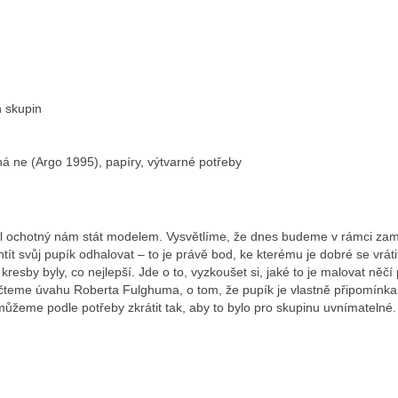
h skupin
 ne (Argo 1995), papíry, výtvarné potřeby
l ochotný nám stát modelem. Vysvětlíme, že dnes budeme v rámci zamy
 svůj pupík odhalovat – to je právě bod, ke kterému je dobré se vrátit
resby byly, co nejlepší. Jde o to, vyzkoušet si, jaké to je malovat něčí
přečteme úvahu Roberta Fulghuma, o tom, že pupík je vlastně připomínka 
ůžeme podle potřeby zkrátit tak, aby to bylo pro skupinu uvnímatelné.