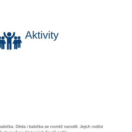
Aktivity
abička. Děda i babička se rovněž narodili. Jejich rodiče