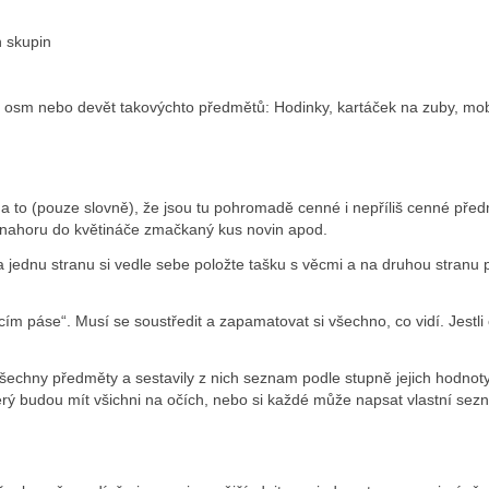
h skupin
 osm nebo devět takovýchto předmětů: Hodinky, kartáček na zuby, mobil,
 to (pouze slovně), že jsou tu pohromadě cenné i nepříliš cenné předmě
e nahoru do květináče zmačkaný kus novin apod.
a jednu stranu si vedle sebe položte tašku s věcmi a na druhou stranu p
ím páse“. Musí se soustředit a zapamatovat si všechno, co vidí. Jestli
y všechny předměty a sestavily z nich seznam podle stupně jejich hodn
ý budou mít všichni na očích, nebo si každé může napsat vlastní sez