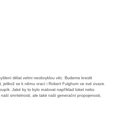
šlení dělat velmi neobvyklou věc. Budeme kreslit
, jelikož se k němu vrací i Robert Fulghum ve své úvaze.
 pupík. Jaké by to bylo malovat například loket nebo
naší smrtelnosti, ale také naší generační propojenosti,