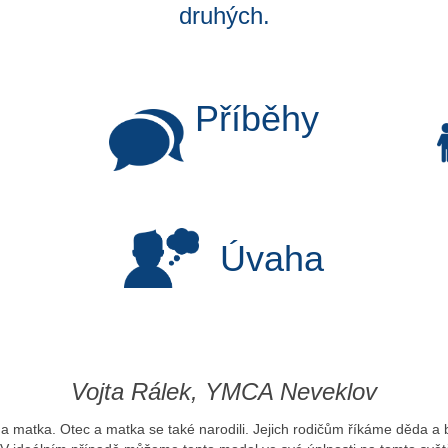
druhých.
Příběhy
Úvaha
Vojta Rálek, YMCA Neveklov
 a matka. Otec a matka se také narodili. Jejich rodičům říkáme děda a b