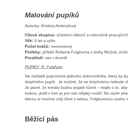
Malování pupíků
Autorka: Kristina Ambrožová
Cílová skupina:
účastníci táborů a celoročně pracujícíc
Věk:
6 let a výše
Počet hráčů:
neomezený
Potřeby:
příběh Roberta Fulghuma z knihy Možná, možná
Prostředí:
ven i dovnitř
PUPIKY_R_Fulghum
Na začátek poprosíme jednoho dobrovolníka, který by by
dotyčného pupík. Je možné, že se dotyčnému nebude chtít
Je jasné, že kresby budou pojaté různě – nejde o to, aby k
koleno, jestli v tom je pro nás nějaký rozdíl. Na závěr 
kterou si nosíme celý život s sebou. Fulghumovu úvahu m
Běžící pás