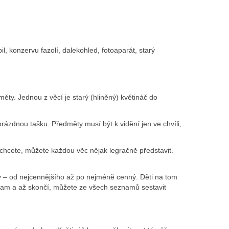
 konzervu fazolí, dalekohled, fotoaparát, starý
ty. Jednou z věcí je starý (hliněný) květináč do
rázdnou tašku. Předměty musí být k vidění jen ve chvíli,
 chcete, můžete každou věc nějak legračně představit.
oty – od nejcennějšího až po nejméně cenný. Děti na tom
nam a až skončí, můžete ze všech seznamů sestavit