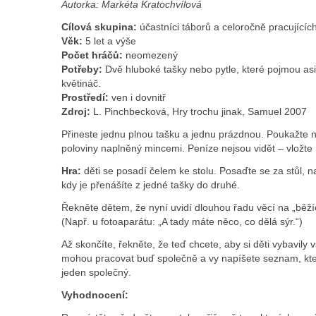
Autorka: Markéta Kratochvílová
Cílová skupina:
účastníci táborů a celoročně pracujícíc
Věk:
5 let a výše
Počet hráčů:
neomezený
Potřeby:
Dvě hluboké tašky nebo pytle, které pojmou asi
květináč.
Prostředí:
ven i dovnitř
Zdroj:
L. Pinchbecková, Hry trochu jinak, Samuel 2007
Přineste jednu plnou tašku a jednu prázdnou. Poukažte na
poloviny naplněný mincemi. Peníze nejsou vidět – vložt
Hra:
děti se posadí čelem ke stolu. Posaďte se za stůl, n
kdy je přenášíte z jedné tašky do druhé.
Řekněte dětem, že nyní uvidí dlouhou řadu věcí na „běžíc
(Např. u fotoaparátu: „A tady máte něco, co dělá sýr.“)
Až skončíte, řekněte, že teď chcete, aby si děti vybavil
mohou pracovat buď společně a vy napíšete seznam, kter
jeden společný.
Vyhodnocení: