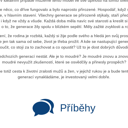
V ideálním případě můžeme tento model ve své úplnosti na tomto světě
něco, co dříve fungovalo a bylo naprosto přirozené. Hospodář, když se
e, v hlavním stavení. Všechny generace se přirozeně stýkaly, staří před
, i když ne vždy a všude. Každá doba měla navíc své starosti a kreslit s
e o to, že generace žily spolu v blízkém sepětí. Měly zažité zvyklosti a
, že rodina je rozbitá, každý si žije podle svého a hledá jen svůj prospě
jde jen tak sama od sebe, život je třeba prožít. A kde se nastupující g
čit, co stojí za to zachovat a co opustit? Už to je dost dobrých důvo
ředchozích generací nestát. Ale je to moudré? Je moudré znovu a znovu 
moudré nevyužít zkušeností, které se osvědčily a přinesly prospěch?
e totiž cesta k životní zralosti mužů a žen, v jejichž rukou je a bude ten
generací vynakládáme, je investovaný velmi dobře.
Příběhy