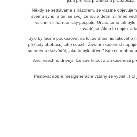
jsou pro nás praděda a prababička. 
Někdy se setkáváme s názorem, že vlastně objevujeme 
svému synu, a ten se svojí ženou a dětmi žil hned vedl
všichni žili harmonicky pospolu. Určitě tomu tak bylo
zavádějící. Ale o to nejde. Jd
Bylo by laciné poukazovat na to, že dnes nic takového není
příklady obohacujícího soužití. Životní zkušenost nepři
se mohou dozvědět, jaké to bylo dříve? Kde se mohou pou
Ano, všechno dřívější lze zavrhnout a o zkušenosti p
Pěstovat dobré mezigenerační vztahy se vyplatí. I to j