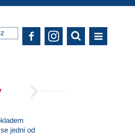
cz
y
Porozumění
okladem
se jedni od