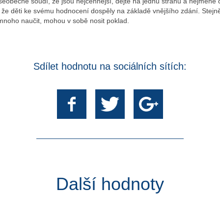
všeobecně soudí, že jsou nejcennější, dejte na jednu stranu a nejméně
, že děti ke svému hodnocení dospěly na základě vnějšího zdání. Stejně
mnoho naučit, mohou v sobě nosit poklad.
Sdílet hodnotu na sociálních sítích:
Další hodnoty