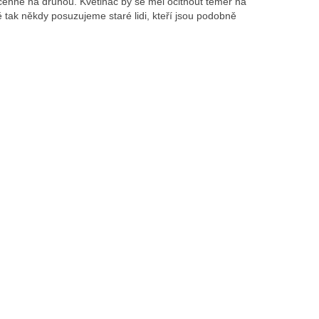
 cenné na druhou. Květináč by se měl ocitnout téměř na
 tak někdy posuzujeme staré lidi, kteří jsou podobně