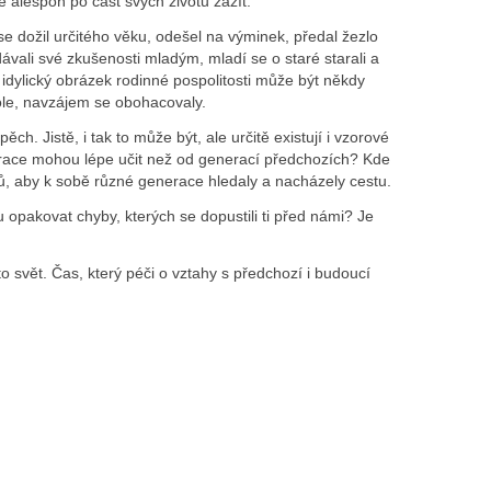
 alespoň po část svých životů zažít.
 dožil určitého věku, odešel na výminek, předal žezlo
ávali své zkušenosti mladým, mladí se o staré starali a
i idylický obrázek rodinné pospolitosti může být někdy
 role, navzájem se obohacovaly.
ch. Jistě, i tak to může být, ale určitě existují i vzorové
enerace mohou lépe učit než od generací předchozích? Kde
dů, aby k sobě různé generace hledaly a nacházely cestu.
opakovat chyby, kterých se dopustili ti před námi? Je
to svět. Čas, který péči o vztahy s předchozí i budoucí