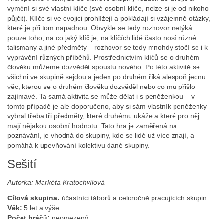
vymění si své vlastní klíče (své osobní klíče, nelze si je od nikoho
půjčit). Klíče si ve dvojici prohlížejí a pokládají si vzájemně otázky,
které je při tom napadnou. Obvykle se tedy rozhovor netýká
pouze toho, na co jaký klíč je, na klíčích lidé často nosí různé
talismany a jiné předměty – rozhovor se tedy mnohdy stočí se i k
vyprávění různých příběhů. Prostřednictvím klíčů se o druhém
člověku můžeme dozvědět spoustu nového. Po této aktivitě se
všichni ve skupině sejdou a jeden po druhém říká alespoň jednu
věc, kterou se o druhém člověku dozvěděl nebo co mu přišlo
zajímavé. Ta samá aktivita se může dělat i s peněženkou – v
tomto případě je ale doporučeno, aby si sám vlastník peněženky
vybral třeba tři předměty, které druhému ukáže a které pro něj
mají nějakou osobní hodnotu. Tato hra je zaměřená na
poznávání, je vhodná do skupiny, kde se lidé už více znají, a
pomáhá k upevňování kolektivu dané skupiny.
Sešití
Autorka: Markéta Kratochvílová
Cílová skupina:
účastníci táborů a celoročně pracujících skupin
Věk:
5 let a výše
Počet hráčů:
neomezený