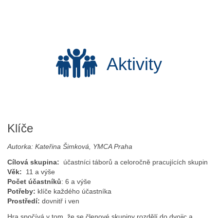
Aktivity
Klíče
Autorka: Kateřina Šimková, YMCA Praha
Cílová skupina:
účastníci táborů a celoročně pracujících skupin
Věk:
11 a výše
Počet účastníků
: 6 a výše
Potřeby:
klíče každého účastníka
Prostředí:
dovnitř i ven
Hra spočívá v tom, že se členové skupiny rozdělí do dvojic a