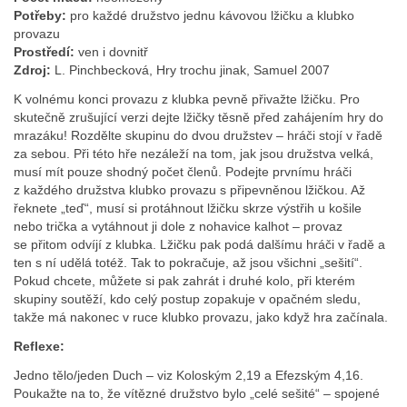
Potřeby:
pro každé družstvo jednu kávovou lžičku a klubko
provazu
Prostředí:
ven i dovnitř
Zdroj:
L. Pinchbecková, Hry trochu jinak, Samuel 2007
K volnému konci provazu z klubka pevně přivažte lžičku. Pro
skutečně zrušující verzi dejte lžičky těsně před zahájením hry do
mrazáku! Rozdělte skupinu do dvou družstev – hráči stojí v řadě
za sebou. Při této hře nezáleží na tom, jak jsou družstva velká,
musí mít pouze shodný počet členů. Podejte prvnímu hráči
z každého družstva klubko provazu s připevněnou lžičkou. Až
řeknete „teď“, musí si protáhnout lžičku skrze výstřih u košile
nebo trička a vytáhnout ji dole z nohavice kalhot – provaz
se přitom odvíjí z klubka. Lžičku pak podá dalšímu hráči v řadě a
ten s ní udělá totéž. Tak to pokračuje, až jsou všichni „sešití“.
Pokud chcete, můžete si pak zahrát i druhé kolo, při kterém
skupiny soutěží, kdo celý postup zopakuje v opačném sledu,
takže má nakonec v ruce klubko provazu, jako když hra začínala.
Reflexe:
Jedno tělo/jeden Duch – viz Koloským 2,19 a Efezským 4,16.
Poukažte na to, že vítězné družstvo bylo „celé sešité“ – spojené