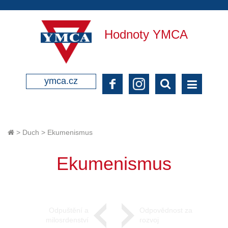
Hodnoty YMCA
ymca.cz
>
Duch
>
Ekumenismus
Ekumenismus
Odpuštění a
Odpovědnost za
milosrdenství
rozvoj