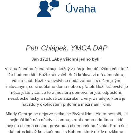
Úvaha
Petr Chlápek, YMCA DAP
Jan 17,21 „Aby všichni jedno byli“
V slibu činného člena slibuje každý z nás jednu důležitou věc, totiž
že budeme šířit Boží království. Boží království má atmosféru,
vůni a chuť. Boží království se nedá zaměnit s ničím jiným,
imitovaným, co si uděláme doma nebo s přáteli. Boží království je
něco ještě více. Je to atmosféra domova, přijetí, odpuštění,
nesobecké lásky a radosti ze zázraku, z víry, z naděje, která je
navzdory okolnostem přítomná mezi námi lidmi.
Mladý George se nejprve setkal se živými lidmi. Ale to nestačí, i ti
nejlepší lidé nás někdy zklamou, zraní anebo odmítnou. Lidé
nejsou cílem a cestou, pravdou a cílem našeho života. Proto šel
dál, přes lidi až ke zkušenosti s Bohem, který nikdy nezklame.