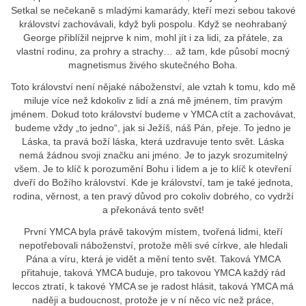
Setkal se nečekaně s mladými kamarády, kteří mezi sebou takové
království zachovávali, když byli pospolu. Když se neohrabaný
George přiblížil nejprve k nim, mohl jít i za lidi, za přátele, za
vlastní rodinu, za prohry a strachy… až tam, kde působí mocný
magnetismus živého skutečného Boha.
Toto království není nějaké náboženství, ale vztah k tomu, kdo mě
miluje více než kdokoliv z lidí a zná mě jménem, tím pravým
jménem. Dokud toto království budeme v YMCA ctít a zachovávat,
budeme vždy „to jedno“, jak si Ježíš, náš Pán, přeje. To jedno je
Láska, ta pravá boží láska, která uzdravuje tento svět. Láska
nemá žádnou svoji značku ani jméno. Je to jazyk srozumitelný
všem. Je to klíč k porozumění Bohu i lidem a je to klíč k otevření
dveří do Božího království. Kde je království, tam je také jednota,
rodina, věrnost, a ten pravý důvod pro cokoliv dobrého, co vydrží
a překonává tento svět!
První YMCA byla právě takovým místem, tvořená lidmi, kteří
nepotřebovali náboženství, protože měli své církve, ale hledali
Pána a víru, která je vidět a mění tento svět. Taková YMCA
přitahuje, taková YMCA buduje, pro takovou YMCA každý rád
leccos ztratí, k takové YMCA se je radost hlásit, taková YMCA má
naději a budoucnost, protože je v ní něco víc než práce,