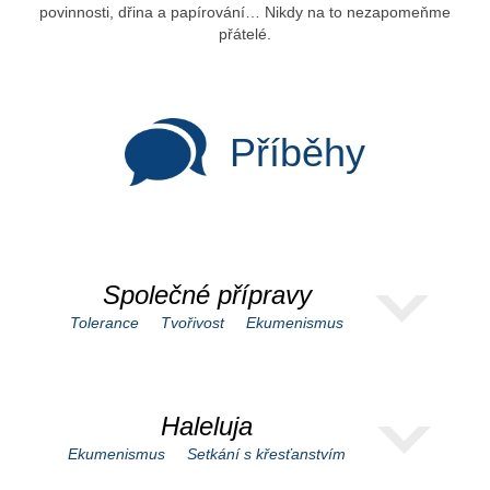
povinnosti, dřina a papírování… Nikdy na to nezapomeňme
přátelé.
Příběhy
Společné přípravy
Tolerance
Tvořivost
Ekumenismus
Haleluja
Ekumenismus
Setkání s křesťanstvím