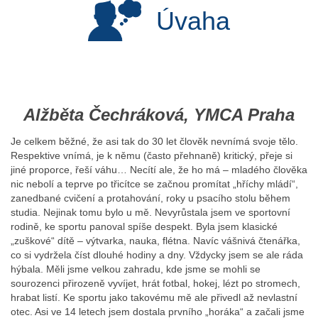
Úvaha
Alžběta Čechráková, YMCA Praha
Je celkem běžné, že asi tak do 30 let člověk nevnímá svoje tělo.
Respektive vnímá, je k němu (často přehnaně) kritický, přeje si
jiné proporce, řeší váhu… Necítí ale, že ho má – mladého člověka
nic nebolí a teprve po třicítce se začnou promítat „hříchy mládí“,
zanedbané cvičení a protahování, roky u psacího stolu během
studia. Nejinak tomu bylo u mě. Nevyrůstala jsem ve sportovní
rodině, ke sportu panoval spíše despekt. Byla jsem klasické
„zuškové“ dítě – výtvarka, nauka, flétna. Navíc vášnivá čtenářka,
co si vydržela číst dlouhé hodiny a dny. Vždycky jsem se ale ráda
hýbala. Měli jsme velkou zahradu, kde jsme se mohli se
sourozenci přirozeně vyvíjet, hrát fotbal, hokej, lézt po stromech,
hrabat listí. Ke sportu jako takovému mě ale přivedl až nevlastní
otec. Asi ve 14 letech jsem dostala prvního „horáka“ a začali jsme