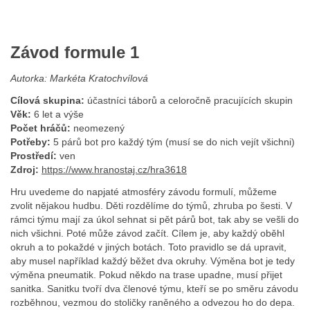
Závod formule 1
Autorka: Markéta Kratochvílová
Cílová skupina:
účastníci táborů a celoročně pracujících skupin
Věk:
6 let a výše
Počet hráčů:
neomezený
Potřeby:
5 párů bot pro každý tým (musí se do nich vejít všichni)
Prostředí:
ven
Zdroj:
https://www.hranostaj.cz/hra3618
Hru uvedeme do napjaté atmosféry závodu formulí, můžeme
zvolit nějakou hudbu. Děti rozdělíme do týmů, zhruba po šesti. V
rámci týmu mají za úkol sehnat si pět párů bot, tak aby se vešli do
nich všichni. Poté může závod začít. Cílem je, aby každý oběhl
okruh a to pokaždé v jiných botách. Toto pravidlo se dá upravit,
aby musel například každý běžet dva okruhy. Výměna bot je tedy
výměna pneumatik. Pokud někdo na trase upadne, musí přijet
sanitka. Sanitku tvoří dva členové týmu, kteří se po směru závodu
rozběhnou, vezmou do stoličky raněného a odvezou ho do depa.