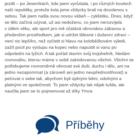
jezdit – po Jeseníkách, kde jsem vyrůstala, i po různých koutech
naší republiky, protože kola jsme vždycky brali na dovolenou s
sebou. Tak jsem našla svou novou vášeň – cyklistiku. Dnes, když
se tělo začíná ozývat, už asi nedoženu, co jsem nerozvíjela
v útlém věku, ale sport pro mě zůstává obrovskou zábavou a
především prostředkem, jak si udržet tělesné i duševní zdraví –
není nic lepšího, než vyčistit si hlavu na koloběžkovém výletě,
zažít pocit po výstupu na kopec nebo napustit si vanu po
odpoledni na lyžích. A tak pořád stavím svůj trojúhelník, hledám
rovnováhu, kterou máme v sobě zakódovanou všichni. Všichni se
potřebujeme rovnoměrně věnovat své duši, duchu i tělu, ani na
jedno nezapomínat (a zároveň ani jedno neupřednostňovat) a
pečovat o sebe tak, abychom byli úplnými lidmi, odolnými a
platnými ve společnosti. To jsem vždycky tak nějak tušila, ale
naučila jsem se to pojmenovat až díky Ymce.
Příběhy