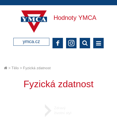
Hodnoty YMCA
ymca.cz
>
Tělo
>
Fyzická zdatnost
Fyzická zdatnost
Zdravý
životní styl