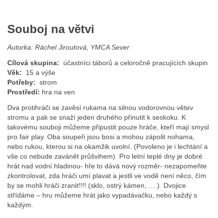
Souboj na větvi
Autorka: Ráchel Jiroutová, YMCA Sever
Cílová skupina:
účastníci táborů a celoročně pracujících skupin
Věk:
15 a výše
Potřeby:
strom
Prostředí:
hra na ven
Dva protihráči se zavěsí rukama na silnou vodorovnou větev
stromu a pak se snaží jeden druhého přinutit k seskoku. K
takovému souboji můžeme připustit pouze hráče, kteří mají smysl
pro fair play. Oba soupeři jsou bosi a mohou zápolit nohama,
nebo rukou, kterou si na okamžik uvolní. (Povoleno je i lechtání a
vše co nebude zavánět průšvihem) Pro letní teplé dny je dobré
hrát nad vodní hladinou- hře to dává nový rozměr- nezapomeňte
zkontrolovat, zda hráči umí plavat a jestli ve vodě není něco, čím
by se mohli hráči zranit!!!! (sklo, ostrý kámen, ….) Dvojice
střídáme – hru můžeme hrát jako vypadávačku, nebo každý s
každým.