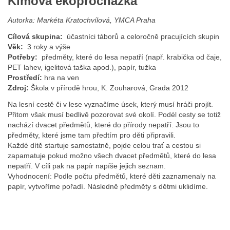
Kimova ekoprocházka
Autorka: Markéta Kratochvílová, YMCA Praha
Cílová skupina:
účastníci táborů a celoročně pracujících skupin
Věk:
3 roky a výše
Potřeby:
předměty, které do lesa nepatří (např. krabička od čaje,
PET lahev, igelitová taška apod.), papír, tužka
Prostředí:
hra na ven
Zdroj:
Škola v přírodě hrou, K. Zouharová, Grada 2012
Na lesní cestě či v lese vyznačíme úsek, který musí hráči projít.
Přitom však musí bedlivě pozorovat své okolí. Podél cesty se totiž
nachází dvacet předmětů, které do přírody nepatří. Jsou to
předměty, které jsme tam předtím pro děti připravili.
Každé dítě startuje samostatně, pojde celou trať a cestou si
zapamatuje pokud možno všech dvacet předmětů, které do lesa
nepatří. V cíli pak na papír napíše jejich seznam.
Vyhodnocení: Podle počtu předmětů, které děti zaznamenaly na
papír, vytvoříme pořadí. Následně předměty s dětmi uklidíme.