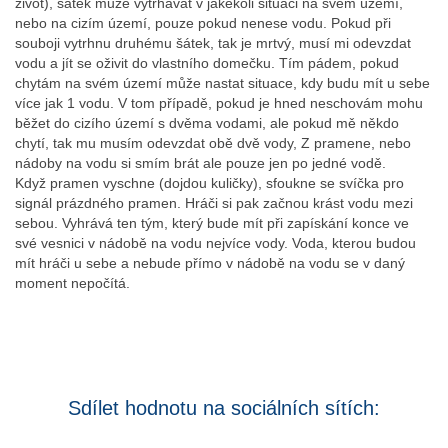
život), šátek může vytrhávat v jakékoli situaci na svém území,
nebo na cizím území, pouze pokud nenese vodu. Pokud při
souboji vytrhnu druhému šátek, tak je mrtvý, musí mi odevzdat
vodu a jít se oživit do vlastního domečku. Tím pádem, pokud
chytám na svém území může nastat situace, kdy budu mít u sebe
více jak 1 vodu. V tom případě, pokud je hned neschovám mohu
běžet do cizího území s dvěma vodami, ale pokud mě někdo
chytí, tak mu musím odevzdat obě dvě vody, Z pramene, nebo
nádoby na vodu si smím brát ale pouze jen po jedné vodě.
Když pramen vyschne (dojdou kuličky), sfoukne se svíčka pro
signál prázdného pramen. Hráči si pak začnou krást vodu mezi
sebou. Vyhrává ten tým, který bude mít při zapískání konce ve
své vesnici v nádobě na vodu nejvíce vody. Voda, kterou budou
mít hráči u sebe a nebude přímo v nádobě na vodu se v daný
moment nepočítá.
Sdílet hodnotu na sociálních sítích: