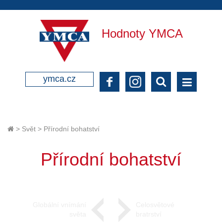
Hodnoty YMCA
ymca.cz
>
Svět
>
Přírodní bohatství
Přírodní bohatství
Globální vnímání
Celosvětové
světa
bratrství