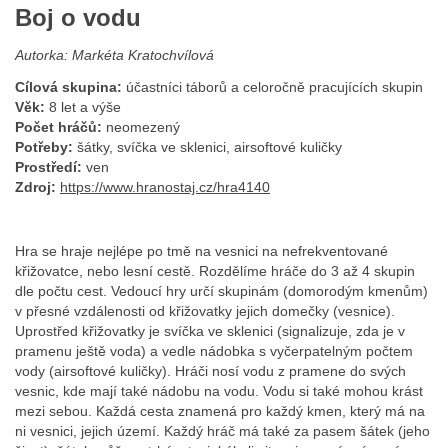
Boj o vodu
Autorka: Markéta Kratochvílová
Cílová skupina:
účastníci táborů a celoročně pracujících skupin
Věk:
8 let a výše
Počet hráčů:
neomezený
Potřeby:
šátky, svíčka ve sklenici, airsoftové kuličky
Prostředí:
ven
Zdroj:
https://www.hranostaj.cz/hra4140
Hra se hraje nejlépe po tmě na vesnici na nefrekventované
křižovatce, nebo lesní cestě. Rozdělíme hráče do 3 až 4 skupin
dle počtu cest. Vedoucí hry určí skupinám (domorodým kmenům)
v přesné vzdálenosti od křižovatky jejich domečky (vesnice).
Uprostřed křižovatky je svíčka ve sklenici (signalizuje, zda je v
pramenu ještě voda) a vedle nádobka s vyčerpatelným počtem
vody (airsoftové kuličky). Hráči nosí vodu z pramene do svých
vesnic, kde mají také nádobu na vodu. Vodu si také mohou krást
mezi sebou. Každá cesta znamená pro každý kmen, který má na
ni vesnici, jejich území. Každý hráč má také za pasem šátek (jeho